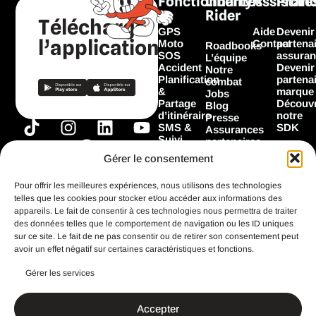
Fonctionnalités
Liberty
Assistan
Profe
Rider
Télécharger
GPS
Aide
Devenir
l’application
Moto
Contact
partena
Roadbooks
SOS
assuran
L’équipe
Accident
Devenir
Notre
Planification
partena
combat
&
marque
Jobs
Partage
Découvr
Blog
d’itinéraire
notre
Presse
T
I
F
L
Y
SMS &
SDK
Assurances
Suivi
i
n
a
i
o
partenaires
Garage
Marques
k
s
c
n
u
Gérer le consentement
Les
partenaires
t
t
e
k
t
Flooz
Pour offrir les meilleures expériences, nous utilisons des technologies
o
a
b
e
u
telles que les cookies pour stocker et/ou accéder aux informations des
k
g
o
d
b
appareils. Le fait de consentir à ces technologies nous permettra de traiter
Toutes les
fonctionnalités
des données telles que le comportement de navigation ou les ID uniques
r
o
i
e
sur ce site. Le fait de ne pas consentir ou de retirer son consentement peut
a
k
n
avoir un effet négatif sur certaines caractéristiques et fonctions.
m
Gérer les services
CGU
Mentions légales
Accepter
Politique de confidentialité