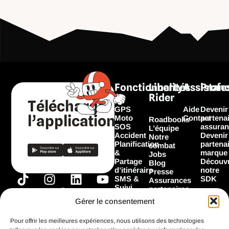
Fonctionnalités
Liberty
Assistan
Profe
Rider
Télécharger
GPS
Aide
Devenir
l’application
Moto
Contact
partena
Roadbooks
SOS
assuran
L’équipe
Accident
Devenir
Notre
Planification
partena
combat
&
marque
Jobs
Partage
Découvr
Blog
d’itinéraire
notre
Presse
T
I
F
L
Y
SMS &
SDK
Assurances
Suivi
i
n
a
i
o
partenaires
Garage
Marques
k
s
c
n
u
Gérer le consentement
Les
partenaires
t
t
e
k
t
Flooz
Pour offrir les meilleures expériences, nous utilisons des technologies
o
a
b
e
u