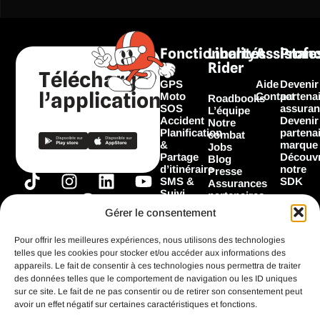
Fonctionnalités
Liberty
Assistan
Profe
Rider
Télécharger
GPS
Aide
Devenir
l’application
Moto
Contact
partena
Roadbooks
SOS
assuran
L’équipe
Accident
Devenir
Notre
Planification
partena
combat
&
marque
Jobs
Partage
Découvr
Blog
d’itinéraire
notre
Presse
T
I
F
L
Y
SMS &
SDK
Assurances
Suivi
i
n
a
i
o
partenaires
Garage
Marques
k
s
c
n
u
Gérer le consentement
Les
partenaires
t
t
e
k
t
Flooz
Pour offrir les meilleures expériences, nous utilisons des technologies
o
a
b
e
u
telles que les cookies pour stocker et/ou accéder aux informations des
k
g
o
d
b
appareils. Le fait de consentir à ces technologies nous permettra de traiter
Toutes les
fonctionnalités
des données telles que le comportement de navigation ou les ID uniques
r
o
i
e
sur ce site. Le fait de ne pas consentir ou de retirer son consentement peut
a
k
n
avoir un effet négatif sur certaines caractéristiques et fonctions.
m