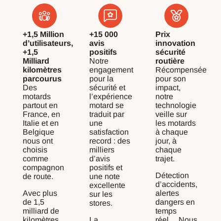
+1,5 Million
+15 000
Prix
d’utilisateurs,
avis
innovation
+1,5
positifs
sécurité
Milliard
Notre
routière
kilomètres
engagement
Récompensée
parcourus
pour la
pour son
Des
sécurité et
impact,
motards
l’expérience
notre
partout en
motard se
technologie
France, en
traduit par
veille sur
Italie et en
une
les motards
Belgique
satisfaction
à chaque
nous ont
record : des
jour, à
choisis
milliers
chaque
comme
d’avis
trajet.
compagnon
positifs et
Détection
de route.
une note
d’accidents,
excellente
Avec plus
alertes
sur les
de 1,5
dangers en
stores.
milliard de
temps
kilomètres
La
réel… Nous