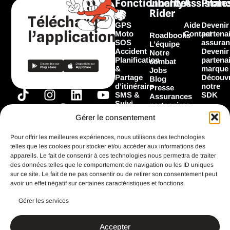
Fonctionnalités
Liberty
Assistan
Profe
Rider
Télécharger
GPS
Aide
Devenir
l’application
Moto
Contact
partena
Roadbooks
SOS
assuran
L’équipe
Accident
Devenir
Notre
Planification
partena
combat
&
marque
Jobs
Partage
Découvr
Blog
d’itinéraire
notre
Presse
T
I
F
L
Y
SMS &
SDK
Assurances
Suivi
i
n
a
i
o
partenaires
Garage
Marques
k
s
c
n
u
Gérer le consentement
Les
partenaires
t
t
e
k
t
Flooz
Pour offrir les meilleures expériences, nous utilisons des technologies
o
a
b
e
u
telles que les cookies pour stocker et/ou accéder aux informations des
k
g
o
d
b
appareils. Le fait de consentir à ces technologies nous permettra de traiter
Toutes les
fonctionnalités
des données telles que le comportement de navigation ou les ID uniques
r
o
i
e
sur ce site. Le fait de ne pas consentir ou de retirer son consentement peut
a
k
n
avoir un effet négatif sur certaines caractéristiques et fonctions.
m
Gérer les services
CGU
Mentions légales
Accepter