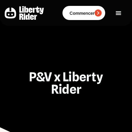
Aller
au
contenu
Commencer
P&V x Liberty
Rider