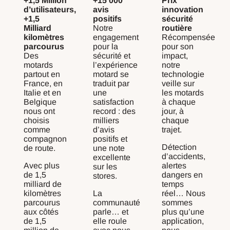
+1,5 Million
+15 000
Prix
d’utilisateurs,
avis
innovation
+1,5
positifs
sécurité
Milliard
Notre
routière
kilomètres
engagement
Récompensée
parcourus
pour la
pour son
Des
sécurité et
impact,
motards
l’expérience
notre
partout en
motard se
technologie
France, en
traduit par
veille sur
Italie et en
une
les motards
Belgique
satisfaction
à chaque
nous ont
record : des
jour, à
choisis
milliers
chaque
comme
d’avis
trajet.
compagnon
positifs et
Détection
de route.
une note
d’accidents,
excellente
Avec plus
alertes
sur les
de 1,5
dangers en
stores.
milliard de
temps
kilomètres
La
réel… Nous
parcourus
communauté
sommes
aux côtés
parle… et
plus qu’une
de 1,5
elle roule
application,