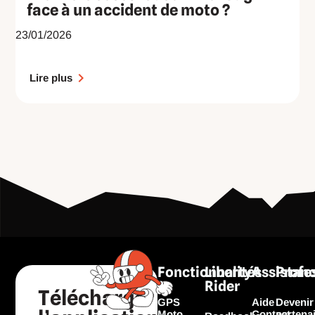
face à un accident de moto ?
23/01/2026
Lire plus
Fonctionnalités
Liberty
Assistan
Profe
Rider
Télécharger
GPS
Aide
Devenir
Moto
Contact
partena