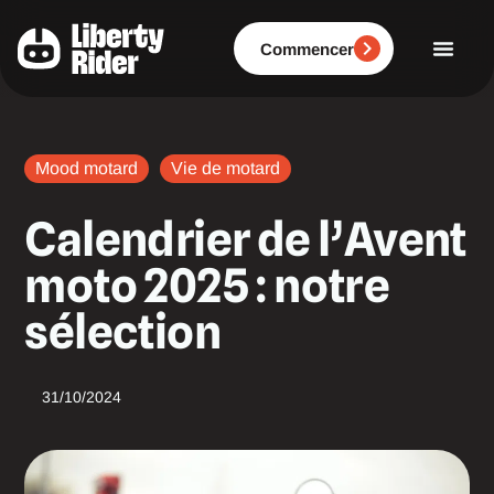
Aller
au
contenu
Commencer
Mood motard
Vie de motard
Calendrier de l’Avent
moto 2025 : notre
sélection
31/10/2024