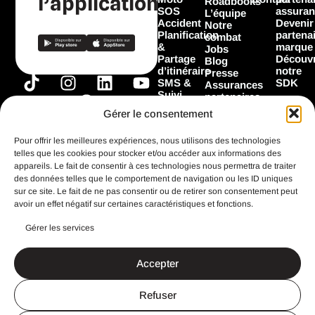
l’application
Roadbooks
SOS
assuran
L’équipe
Accident
Devenir
Notre
Planification
partena
combat
&
marque
Jobs
Partage
Découvr
Blog
d’itinéraire
notre
Presse
T
I
F
L
Y
SMS &
SDK
Assurances
Suivi
i
n
a
i
o
partenaires
Garage
Marques
k
s
c
n
u
Gérer le consentement
Les
partenaires
t
t
e
k
t
Flooz
Pour offrir les meilleures expériences, nous utilisons des technologies
o
a
b
e
u
telles que les cookies pour stocker et/ou accéder aux informations des
k
g
o
d
b
appareils. Le fait de consentir à ces technologies nous permettra de traiter
Toutes les
fonctionnalités
des données telles que le comportement de navigation ou les ID uniques
r
o
i
e
sur ce site. Le fait de ne pas consentir ou de retirer son consentement peut
a
k
n
avoir un effet négatif sur certaines caractéristiques et fonctions.
m
Gérer les services
CGU
Mentions légales
Accepter
Politique de confidentialité
Search Button
Search
for:
Refuser
Un site imaginé et réalisé avec ♥️ par
StandOut