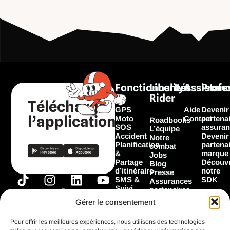
Fonctionnalités
Liberty
Assistan
Profe
Rider
Télécharger
GPS
Aide
Devenir
l’application
Moto
Contact
partena
Roadbooks
SOS
assuran
L’équipe
Accident
Devenir
Notre
Planification
partena
combat
&
marque
Jobs
Partage
Découvr
Blog
d’itinéraire
notre
Presse
T
I
F
L
Y
SMS &
SDK
Assurances
Suivi
i
n
a
i
o
partenaires
Garage
Marques
k
s
c
n
u
Gérer le consentement
Les
partenaires
t
t
e
k
t
Flooz
Pour offrir les meilleures expériences, nous utilisons des technologies
o
a
b
e
u