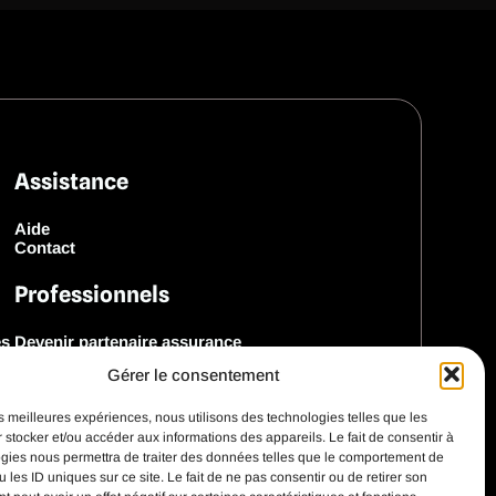
Assistance
Aide
Contact
Professionnels
es
Devenir partenaire assurance
Devenir partenaire marque
Gérer le consentement
Découvrir notre SDK
les meilleures expériences, nous utilisons des technologies telles que les
 stocker et/ou accéder aux informations des appareils. Le fait de consentir à
gies nous permettra de traiter des données telles que le comportement de
 les ID uniques sur ce site. Le fait de ne pas consentir ou de retirer son