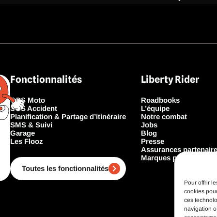
Fonctionnalités
Liberty Rider
GPS Moto
Roadbooks
SOS Accident
L’équipe
Planification & Partage d’itinéraire
Notre combat
SMS & Suivi
Jobs
Garage
Blog
Les Flooz
Presse
Assurances partenair
Marques partenaires
Toutes les fonctionnalités
Pour offrir 
cookies pour
ces technolo
navigation ou