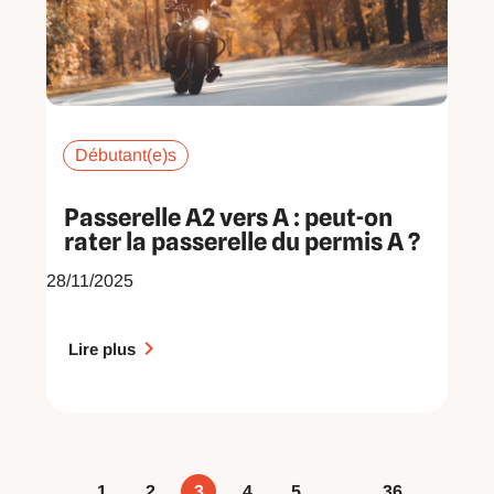
Débutant(e)s
Passerelle A2 vers A : peut-on
rater la passerelle du permis A ?
28/11/2025
Lire plus
1
2
3
4
5
…
36