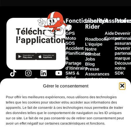
Fonctionnalités
Liberty
Assistan
Profe
Rider
Télécharger
GPS
Aide
Devenir
l’application
Moto
Contact
partena
Roadbooks
SOS
assuran
L’équipe
Accident
Devenir
Notre
Planification
partena
combat
&
marque
Jobs
Partage
Découvr
Blog
d’itinéraire
notre
Presse
T
I
F
L
Y
SMS &
SDK
Assurances
Suivi
i
n
a
i
o
partenaires
Garage
Marques
k
s
c
n
u
Gérer le consentement
Les
partenaires
t
t
e
k
t
Flooz
Pour offrir les meilleures expériences, nous utilisons des technologies
o
a
b
e
u
telles que les cookies pour stocker et/ou accéder aux informations des
k
g
o
d
b
appareils. Le fait de consentir à ces technologies nous permettra de traiter
Toutes les
fonctionnalités
des données telles que le comportement de navigation ou les ID uniques
r
o
i
e
sur ce site. Le fait de ne pas consentir ou de retirer son consentement peut
a
k
n
avoir un effet négatif sur certaines caractéristiques et fonctions.
m