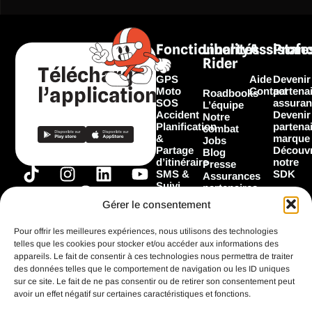
Fonctionnalités
Liberty
Assistan
Profe
Rider
Télécharger
GPS
Aide
Devenir
l’application
Moto
Contact
partena
Roadbooks
SOS
assuran
L’équipe
Accident
Devenir
Notre
Planification
partena
combat
&
marque
Jobs
Partage
Découvr
Blog
d’itinéraire
notre
Presse
T
I
F
L
Y
SMS &
SDK
Assurances
Suivi
i
n
a
i
o
partenaires
Garage
Marques
k
s
c
n
u
Gérer le consentement
Les
partenaires
t
t
e
k
t
Flooz
Pour offrir les meilleures expériences, nous utilisons des technologies
o
a
b
e
u
telles que les cookies pour stocker et/ou accéder aux informations des
k
g
o
d
b
appareils. Le fait de consentir à ces technologies nous permettra de traiter
Toutes les
fonctionnalités
des données telles que le comportement de navigation ou les ID uniques
r
o
i
e
sur ce site. Le fait de ne pas consentir ou de retirer son consentement peut
a
k
n
avoir un effet négatif sur certaines caractéristiques et fonctions.
m