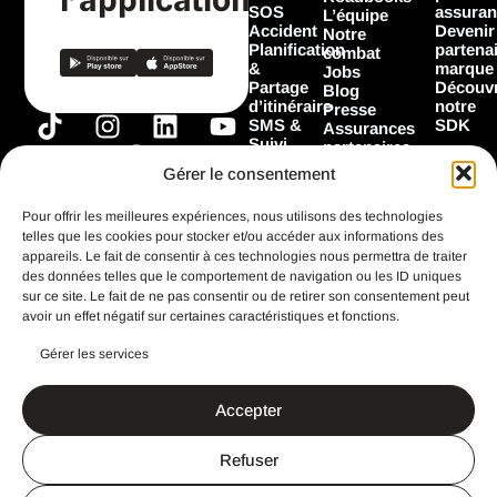
SOS
assuran
L’équipe
Accident
Devenir
Notre
Planification
partena
combat
&
marque
Jobs
Partage
Découvr
Blog
d’itinéraire
notre
Presse
T
I
F
L
Y
SMS &
SDK
Assurances
Suivi
i
n
a
i
o
partenaires
Garage
Marques
k
s
c
n
u
Gérer le consentement
Les
partenaires
t
t
e
k
t
Flooz
Pour offrir les meilleures expériences, nous utilisons des technologies
o
a
b
e
u
telles que les cookies pour stocker et/ou accéder aux informations des
k
g
o
d
b
appareils. Le fait de consentir à ces technologies nous permettra de traiter
Toutes les
fonctionnalités
des données telles que le comportement de navigation ou les ID uniques
r
o
i
e
sur ce site. Le fait de ne pas consentir ou de retirer son consentement peut
a
k
n
avoir un effet négatif sur certaines caractéristiques et fonctions.
m
Gérer les services
CGU
Mentions légales
Accepter
Politique de confidentialité
Search Button
Search
for:
Refuser
Un site imaginé et réalisé avec ♥️ par
StandOut