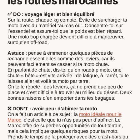
les routes marocaines
✅ DO : voyage léger et bien équilibré
Sur la route, chaque kg compte. Évite de surcharger ta
moto avec du matériel “au cas où”. Concentre-toi sur
l’essentiel et assure-toi que le poids est bien réparti.
Une moto trop chargée devient difficile à manœuvrer,
surtout en off-road.
Astuce
: pense à emmener quelques pièces de
rechange essentielles comme des leviers, car ils
peuvent facilement se casser si ta moto chute.
En parlant de chute, dis-toi qu’en roadtrip moto, une
chute « bête » est vite arrivée : de fatigue, à l’arrêt, tu te
laisses aller et voilà ta moto par terre.
On te le répète : des leviers, ça ne prend que peu de
place et c’est difficile à trouver au milieu du désert. Deux
bonnes raisons d’en emporter dans tes bagages.
❌ DON’T : avoir peur d’abîmer ta moto
On a fait un article à ce sujet : la
moto idéale pour le
Maroc
, c’est celle que tu n’as pas peur d’abîmer. Le
Maroc offre de superbes opportunités de tout-terrain,
mais cela implique quelques risques pour ta moto.
Prends le temps de la protéger avec des crash-bars ou