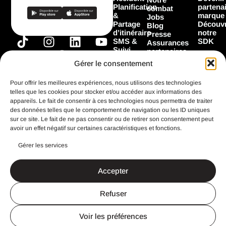
Planification
partena
combat
&
marque
Jobs
Partage
Découvr
Blog
d’itinéraire
notre
Presse
T
I
F
L
Y
SMS &
SDK
Assurances
Suivi
i
n
a
i
o
partenaires
Garage
Marques
k
s
c
n
u
Gérer le consentement
Les
partenaires
t
t
e
k
t
Flooz
Pour offrir les meilleures expériences, nous utilisons des technologies
o
a
b
e
u
telles que les cookies pour stocker et/ou accéder aux informations des
k
g
o
d
b
appareils. Le fait de consentir à ces technologies nous permettra de traiter
Toutes les
fonctionnalités
des données telles que le comportement de navigation ou les ID uniques
r
o
i
e
sur ce site. Le fait de ne pas consentir ou de retirer son consentement peut
a
k
n
avoir un effet négatif sur certaines caractéristiques et fonctions.
m
Gérer les services
CGU
Mentions légales
Accepter
Politique de confidentialité
Search Button
Search
for:
Refuser
Un site imaginé et réalisé avec ♥️ par
StandOut
Voir les préférences
IT
NL