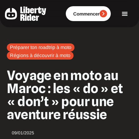
Aller
au
contenu
Commencer
Préparer ton roadtrip à moto
Régions à découvrir à moto
Voyage en moto au
Maroc : les « do » et
« don’t » pour une
aventure réussie
09/01/2025