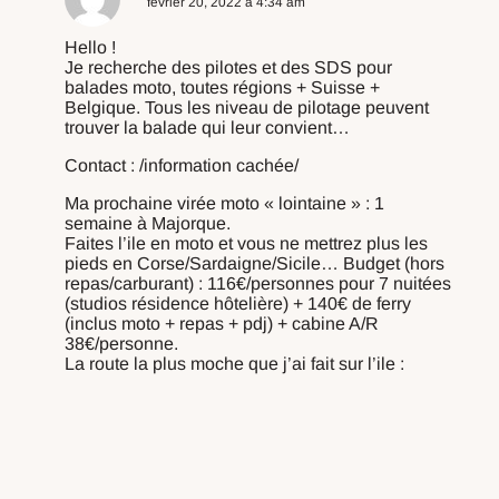
février 20, 2022 à 4:34 am
Hello !
Je recherche des pilotes et des SDS pour
balades moto, toutes régions + Suisse +
Belgique. Tous les niveau de pilotage peuvent
trouver la balade qui leur convient…
Contact : /information cachée/
Ma prochaine virée moto « lointaine » : 1
semaine à Majorque.
Faites l’ile en moto et vous ne mettrez plus les
pieds en Corse/Sardaigne/Sicile… Budget (hors
repas/carburant) : 116€/personnes pour 7 nuitées
(studios résidence hôtelière) + 140€ de ferry
(inclus moto + repas + pdj) + cabine A/R
38€/personne.
La route la plus moche que j’ai fait sur l’ile :
https://youtu.be/uvnL1JZCRGo
Répondre