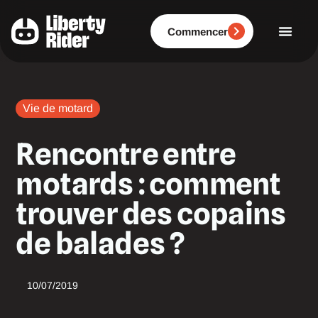
Aller
au
contenu
Commencer
Vie de motard
Rencontre entre
motards : comment
trouver des copains
de balades ?
10/07/2019