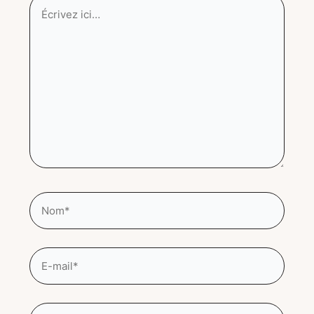
ici…
Nom*
E-
mail*
Site