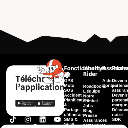
Fonctionnalités
Liberty
Assistan
Profe
Rider
Télécharger
GPS
Aide
Devenir
l’application
Moto
Contact
partena
Roadbooks
SOS
assuran
L’équipe
Accident
Devenir
Notre
Planification
partena
combat
&
marque
Jobs
Partage
Découvr
Blog
d’itinéraire
notre
Presse
T
I
F
L
Y
SMS &
SDK
Assurances
Suivi
i
n
a
i
o
partenaires