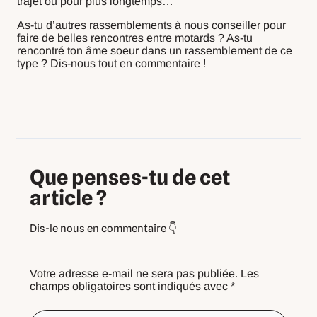
trajet ou pour plus longtemps…
As-tu d’autres rassemblements à nous conseiller pour
faire de belles rencontres entre motards ? As-tu
rencontré ton âme soeur dans un rassemblement de ce
type ? Dis-nous tout en commentaire !
Commentaires
Commentaires
plus
plus
Que penses-tu de cet
récents
récents
article ?
Votre adresse e-mail ne sera pas publiée.
Les
champs obligatoires sont indiqués avec
*
Écrivez