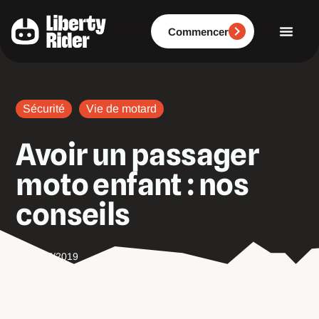
Aller
au
contenu
Commencer
Sécurité
Vie de motard
Avoir un passager
moto enfant : nos
conseils
09/07/2019