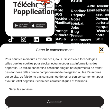
Rider
Télécharger
GPS
Aide
Devenir
l’application
Moto
Contact
partena
Roadbooks
SOS
assuran
L’équipe
Accident
Devenir
Notre
Planification
partena
combat
&
marque
Jobs
Partage
Découvr
Blog
d’itinéraire
notre
Presse
T
I
F
L
Y
SMS &
SDK
Assurances
Suivi
i
n
a
i
o
partenaires
Garage
Marques
k
s
c
n
u
Gérer le consentement
Les
partenaires
t
t
e
k
t
Flooz
Pour offrir les meilleures expériences, nous utilisons des technologies
o
a
b
e
u
telles que les cookies pour stocker et/ou accéder aux informations des
k
g
o
d
b
appareils. Le fait de consentir à ces technologies nous permettra de traiter
Toutes les
fonctionnalités
des données telles que le comportement de navigation ou les ID uniques
r
o
i
e
sur ce site. Le fait de ne pas consentir ou de retirer son consentement peut
a
k
n
avoir un effet négatif sur certaines caractéristiques et fonctions.
m
Gérer les services
CGU
Mentions légales
Accepter
Politique de confidentialité
Search Button
Search