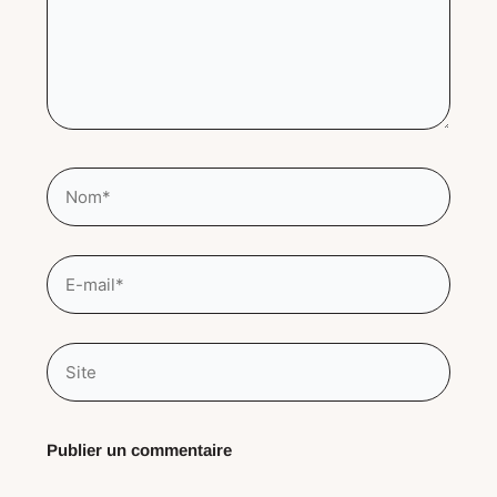
Nom*
E-
mail*
Site