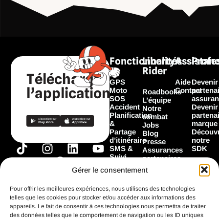
Fonctionnalités
Liberty
Assistan
Profe
Rider
Télécharger
GPS
Aide
Devenir
l’application
Moto
Contact
partena
Roadbooks
SOS
assuran
L’équipe
Accident
Devenir
Notre
Planification
partena
combat
&
marque
Jobs
Partage
Découvr
Blog
d’itinéraire
notre
Presse
T
I
F
L
Y
SMS &
SDK
Assurances
Suivi
i
n
a
i
o
partenaires
Garage
Marques
k
s
c
n
u
Gérer le consentement
Les
partenaires
t
t
e
k
t
Flooz
Pour offrir les meilleures expériences, nous utilisons des technologies
o
a
b
e
u
telles que les cookies pour stocker et/ou accéder aux informations des
k
g
o
d
b
appareils. Le fait de consentir à ces technologies nous permettra de traiter
Toutes les
fonctionnalités
des données telles que le comportement de navigation ou les ID uniques
r
o
i
e