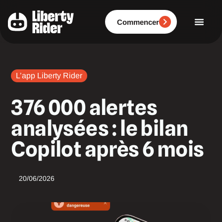
Aller
au
contenu
Commencer
L’app Liberty Rider
376 000 alertes
analysées : le bilan
Copilot après 6 mois
20/06/2026