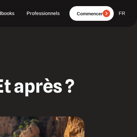
IT
nnalités
dbooks
Professionnels
FR
NL
Commencer
Et après ?