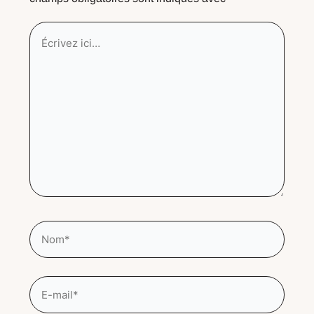
Écrivez
ici…
Nom*
E-
mail*