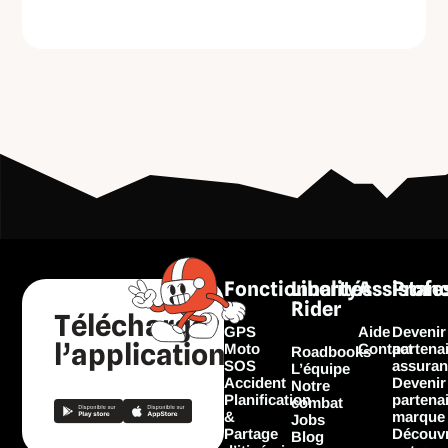
Fonctionnalités
Liberty
Assistan
Profe
Rider
Télécharger
GPS
Aide
Devenir
l’application
Moto
Contact
partena
Roadbooks
SOS
assuran
L’équipe
Accident
Devenir
Notre
Planification
partena
combat
&
marque
Jobs
Partage
Découvr
Blog