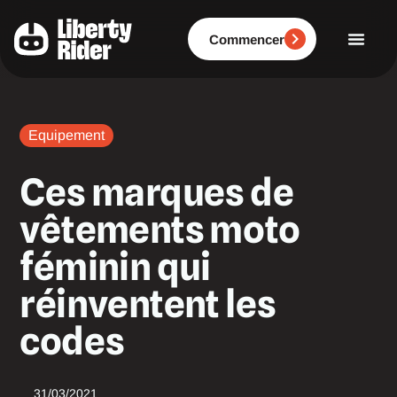
Aller
au
contenu
Commencer
Equipement
Ces marques de
vêtements moto
féminin qui
réinventent les
codes
31/03/2021