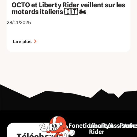
OCTO et Liberty Rider veillent sur les
motards italiens 🇮🇹 🏍️
28/11/2025
Lire plus
Fonctionnalités
Liberty
Assistan
Profe
Rider
Télécharger