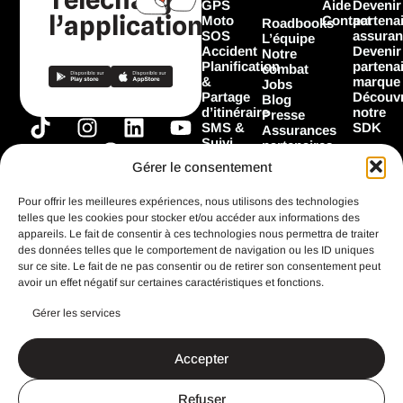
GPS
Aide
Devenir
l’application
Moto
Contact
partena
Roadbooks
SOS
assuran
L’équipe
Accident
Devenir
Notre
Planification
partena
combat
&
marque
Jobs
Partage
Découvr
Blog
d’itinéraire
notre
Presse
T
I
F
L
Y
SMS &
SDK
Assurances
Suivi
i
n
a
i
o
partenaires
Garage
Marques
k
s
c
n
u
Gérer le consentement
Les
partenaires
t
t
e
k
t
Flooz
Pour offrir les meilleures expériences, nous utilisons des technologies
o
a
b
e
u
telles que les cookies pour stocker et/ou accéder aux informations des
k
g
o
d
b
appareils. Le fait de consentir à ces technologies nous permettra de traiter
Toutes les
fonctionnalités
des données telles que le comportement de navigation ou les ID uniques
r
o
i
e
sur ce site. Le fait de ne pas consentir ou de retirer son consentement peut
a
k
n
avoir un effet négatif sur certaines caractéristiques et fonctions.
m
Gérer les services
CGU
Mentions légales
Accepter
Politique de confidentialité
Search Button
Search
for:
Refuser