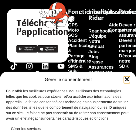
Fonctionnalités
Liberty
Assistan
Profe
Rider
Télécharger
GPS
Aide
Devenir
l’application
Moto
Contact
partena
Roadbooks
SOS
assuran
L’équipe
Accident
Devenir
Notre
Planification
partena
combat
&
marque
Jobs
Partage
Découvr
Blog
d’itinéraire
notre
Presse
T
I
F
L
Y
SMS &
SDK
Assurances
Suivi
i
n
a
i
o
partenaires
Garage
Marques
k
s
c
n
u
Gérer le consentement
Les
partenaires
t
t
e
k
t
Flooz
Pour offrir les meilleures expériences, nous utilisons des technologies
o
a
b
e
u
telles que les cookies pour stocker et/ou accéder aux informations des
k
g
o
d
b
appareils. Le fait de consentir à ces technologies nous permettra de traiter
Toutes les
fonctionnalités
des données telles que le comportement de navigation ou les ID uniques
r
o
i
e
sur ce site. Le fait de ne pas consentir ou de retirer son consentement peut
a
k
n
avoir un effet négatif sur certaines caractéristiques et fonctions.
m
Gérer les services