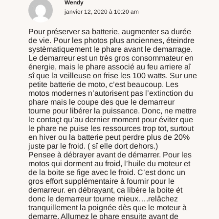
Wendy
janvier 12, 2020 à 10:20 am
Pour préserver sa batterie, augmenter sa durée
de vie. Pour les photos plus anciennes, éteindre
systèmatiquement le phare avant le demarrage.
Le demarreur est un très gros consommateur en
énergie, mais le phare associé au feu arriere aî
sî que la veilleuse on frise les 100 watts. Sur une
petite batterie de moto, c’est beaucoup. Les
motos modernes n’autorisent pas l’extinction du
phare mais le coupe des que le demarreur
tourne pour libérer la puissance. Donc, ne mettre
le contaçt qu’au dernier moment pour éviter que
le phare ne puise les ressources trop tot, surtout
en hiver ou la batterie peut perdre plus de 20%
juste par le froid. ( sî elle dort dehors.)
Pensee à débrayer avant de démarrer. Pour les
motos qui dorment au froid, l’huile du moteur et
de la boite se fige avec le froid. C’est donc un
gros effort supplémentaire à fournir pour le
demarreur. en débrayant, ca libére la boite ét
donc le demarreur tourne mieux….relâchez
tranquillement la poignée dès que le moteur à
demarre. Allumez le phare ensuite avant de