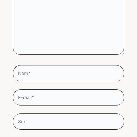
Nom*
E-
mail*
Site