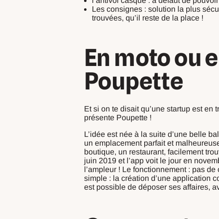
l’antivol casque : à défaut de pouvoi
Les consignes : solution la plus sécur
trouvées, qu’il reste de la place !
En moto ou en
Poupette
Et si on te disait qu’une startup est en
présente Poupette !
L’idée est née à la suite d’une belle ba
un emplacement parfait et malheureusem
boutique, un restaurant, facilement trou
juin 2019 et l’app voit le jour en nov
l’ampleur ! Le fonctionnement :
pas de 
simple : la création d’une application 
est possible de déposer ses affaires, av