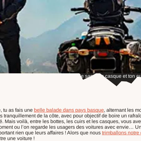
té, tu veux te balader en centre ville sans ton casque et ton cui
é, tu as fais une
belle balade dans pays basque
, alternant les 
 tranquillement de la côte, avec pour objectif de boire un rafraî
té. Mais voilà, entre les bottes, les cuirs et les casques, vous 
 moment ou l’on regarde les usagers des voitures avec envie… Un
portant rien que leurs affaires ! Alors que nous
trimballons notre
re une voiture !