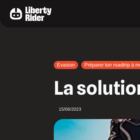
Aller
au
contenu
Evasion
Préparer ton roadtrip à m
La solutio
15/06/2023