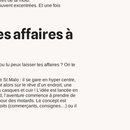
près de ta moto.
souvent excentrées. Et une fois
s affaires à
u tu peux laisser tes affaires ? On te
e St Malo : il se gare en hyper centre,
alors sur le rêve d’un endroit, une
 casques et cuir ! L’idée est lancée en
ard, l’aventure commence à prendre de
our des motards. Le concept est
droits (commerçants, consignes…) ou il