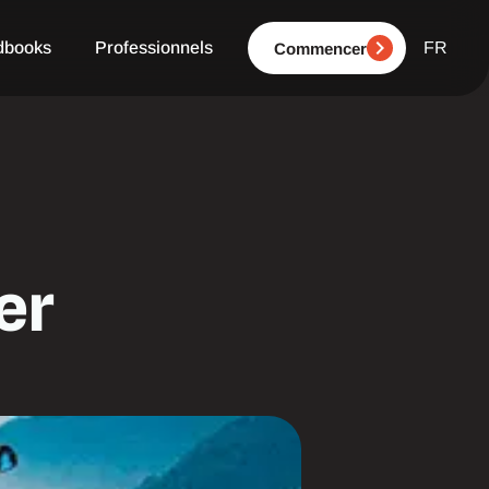
IT
nnalités
dbooks
Professionnels
FR
NL
Commencer
er