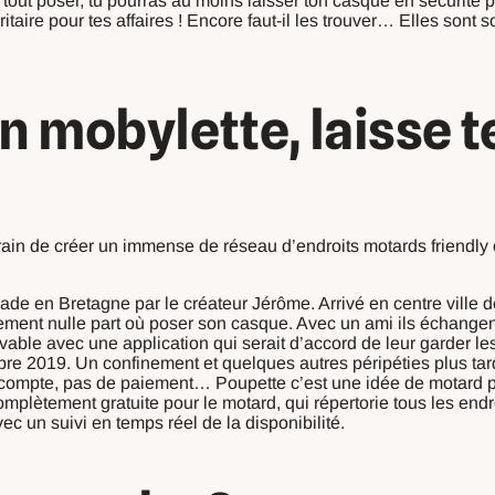
r tout poser, tu pourras au moins laisser ton casque en sécurité 
itaire pour tes affaires ! Encore faut-il les trouver… Elles sont 
 mobylette, laisse te
 train de créer un immense de réseau d’endroits motards friendly o
lade en Bretagne par le créateur Jérôme. Arrivé en centre ville d
ent nulle part où poser son casque. Avec un ami ils échangent 
vable avec une application qui serait d’accord de leur garder les
embre 2019. Un confinement et quelques autres péripéties plus t
compte, pas de paiement… Poupette c’est une idée de motard p
complètement gratuite pour le motard, qui répertorie tous les en
ec un suivi en temps réel de la disponibilité.