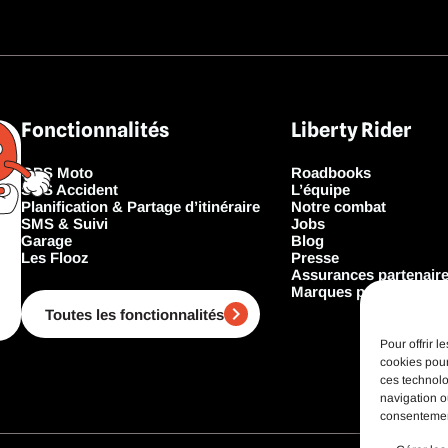
Fonctionnalités
Liberty Rider
GPS Moto
Roadbooks
SOS Accident
L’équipe
Planification & Partage d’itinéraire
Notre combat
SMS & Suivi
Jobs
Garage
Blog
Les Flooz
Presse
Assurances partenair
Marques partenaires
Toutes les fonctionnalités
Pour offrir 
cookies pour
ces technolo
navigation ou
consentement