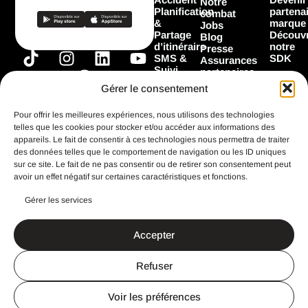
Notre
Planification
partena
combat
&
marque
Jobs
Partage
Découvr
Blog
d’itinéraire
notre
Presse
T
I
F
L
Y
SMS &
SDK
Assurances
Suivi
i
n
a
i
o
partenaires
Garage
Marques
k
s
c
n
u
Gérer le consentement
Les
partenaires
t
t
e
k
t
Flooz
Pour offrir les meilleures expériences, nous utilisons des technologies
o
a
b
e
u
telles que les cookies pour stocker et/ou accéder aux informations des
k
g
o
d
b
appareils. Le fait de consentir à ces technologies nous permettra de traiter
Toutes les
fonctionnalités
des données telles que le comportement de navigation ou les ID uniques
r
o
i
e
sur ce site. Le fait de ne pas consentir ou de retirer son consentement peut
a
k
n
avoir un effet négatif sur certaines caractéristiques et fonctions.
m
Gérer les services
CGU
Mentions légales
Accepter
Politique de confidentialité
Search Button
Search
for:
Refuser
Un site imaginé et réalisé avec ♥️ par
StandOut
Voir les préférences
IT
NL