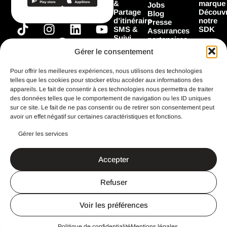
&
marque
Jobs
Partage
Découvr
Blog
d’itinéraire
notre
Presse
T
I
F
L
Y
SMS &
SDK
Assurances
Suivi
i
n
a
i
o
partenaires
Garage
Marques
k
s
c
n
u
Gérer le consentement
Les
partenaires
t
t
e
k
t
Flooz
Pour offrir les meilleures expériences, nous utilisons des technologies
o
a
b
e
u
telles que les cookies pour stocker et/ou accéder aux informations des
k
g
o
d
b
appareils. Le fait de consentir à ces technologies nous permettra de traiter
Toutes les
fonctionnalités
des données telles que le comportement de navigation ou les ID uniques
r
o
i
e
sur ce site. Le fait de ne pas consentir ou de retirer son consentement peut
a
k
n
avoir un effet négatif sur certaines caractéristiques et fonctions.
m
Gérer les services
CGU
Mentions légales
Accepter
Politique de confidentialité
Search Button
Search
for:
Refuser
Un site imaginé et réalisé avec ♥️ par
StandOut
Voir les préférences
IT
NL
Politique de confidentialité
Mentions légales