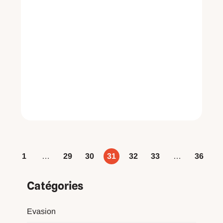
1
…
29
30
31
32
33
…
36
Catégories
Evasion