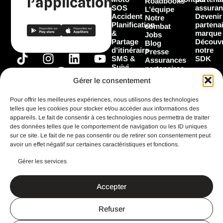
l’application
Roadbooks
SOS
assuran
L’équipe
Accident
Devenir
Notre
Planification
partena
combat
&
marque
Jobs
Partage
Découvr
Blog
d’itinéraire
notre
Presse
T
I
F
L
Y
SMS &
SDK
Assurances
Suivi
i
n
a
i
o
partenaires
Garage
Marques
k
s
c
n
u
Gérer le consentement
Les
partenaires
t
t
e
k
t
Flooz
Pour offrir les meilleures expériences, nous utilisons des technologies
o
a
b
e
u
telles que les cookies pour stocker et/ou accéder aux informations des
k
g
o
d
b
appareils. Le fait de consentir à ces technologies nous permettra de traiter
Toutes les
fonctionnalités
des données telles que le comportement de navigation ou les ID uniques
r
o
i
e
sur ce site. Le fait de ne pas consentir ou de retirer son consentement peut
a
k
n
avoir un effet négatif sur certaines caractéristiques et fonctions.
m
Gérer les services
CGU
Mentions légales
Accepter
Politique de confidentialité
Search Button
Search
for:
Refuser
Un site imaginé et réalisé avec ♥️ par
StandOut