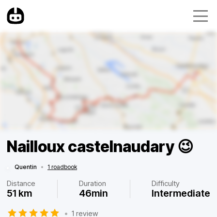
Nailloux castelnaudary 😉
Quentin
•
1 roadbook
Distance
Duration
Difficulty
51 km
46min
Intermediate
•
1 review