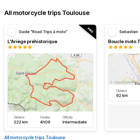
All motorcycle trips Toulouse
Guide "Road Trips à moto"
Sebastien
L'Ariège préhistorique
Distance
92 km
Distance
Duration
Difficulty
222 km
4h09
Intermediate
All motorcycle trips Toulouse