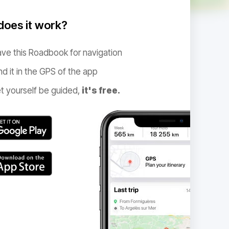
oes it work?
ve this Roadbook for navigation
nd it in the GPS of the app
t yourself be guided,
it's free.