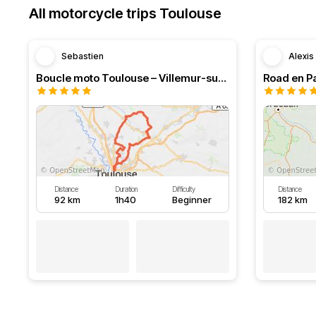
All motorcycle trips Toulouse
Sebastien
Alexis
Boucle moto Toulouse – Villemur-sur-Tarn – Bessières
Road en P
Distance
Duration
Difficulty
Distance
92 km
1h40
Beginner
182 km