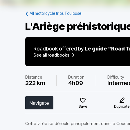
❮
All motorcycle trips Toulouse
L'Ariège préhistoriqu
Roadbook offered by
Le guide "Road T
See all roadbooks
Distance
Duration
Difficulty
222 km
4h09
Interme
Navigate
Save
Duplicate
Cette virée se déroule principalement dans le Couser