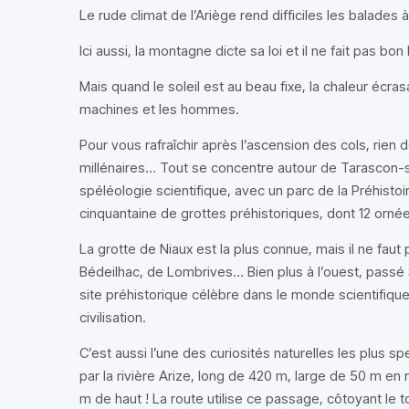
Le rude climat de l’Ariège rend difficiles les balades 
Ici aussi, la montagne dicte sa loi et il ne fait pas bon 
Mais quand le soleil est au beau fixe, la chaleur écra
machines et les hommes.
Pour vous rafraîchir après l’ascension des cols, rien 
millénaires… Tout se concentre autour de Tarascon-su
spéléologie scientifique, avec un parc de la Préhisto
cinquantaine de grottes préhistoriques, dont 12 ornées
La grotte de Niaux est la plus connue, mais il ne faut
Bédeilhac, de Lombrives… Bien plus à l’ouest, passé S
site préhistorique célèbre dans le monde scientifiqu
civilisation.
C’est aussi l’une des curiosités naturelles les plus sp
par la rivière Arize, long de 420 m, large de 50 m e
m de haut ! La route utilise ce passage, côtoyant le t