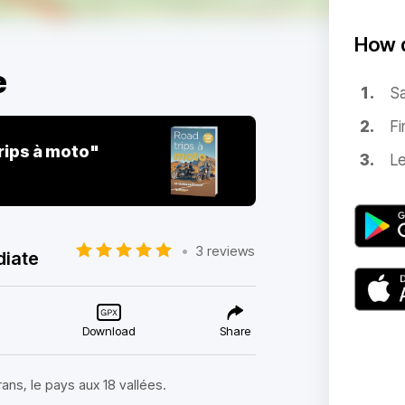
How d
e
Sa
Fi
rips à moto"
Le
•
3 reviews
diate
Download
Share
ans, le pays aux 18 vallées.