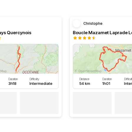
Christophe
ays Quercynois
Boucle Mazamet Laprade L
Duration
Difficulty
Distance
Duration
Difficul
3h18
Intermediate
54 km
1h01
Inte