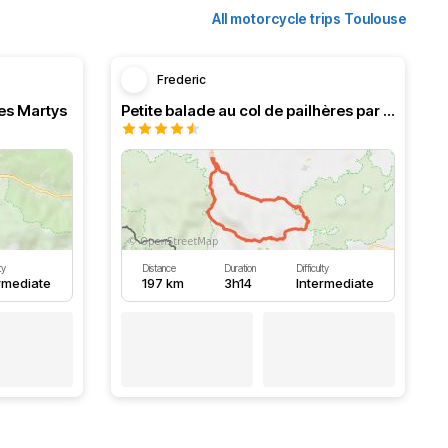
All motorcycle trips Toulouse
Frederic
es Martys
Petite balade au col de pailhères par Quillan
ty
Distance
Duration
Difficulty
rmediate
197 km
3h14
Intermediate