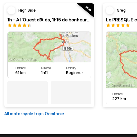
High Side
Greg
1h – A l’Ouest d’Alès, 1h15 de bonheur (HSRF23)
Distance
Duration
Difficulty
61 km
1h11
Beginner
Distance
227 km
All motorcycle trips Occitanie