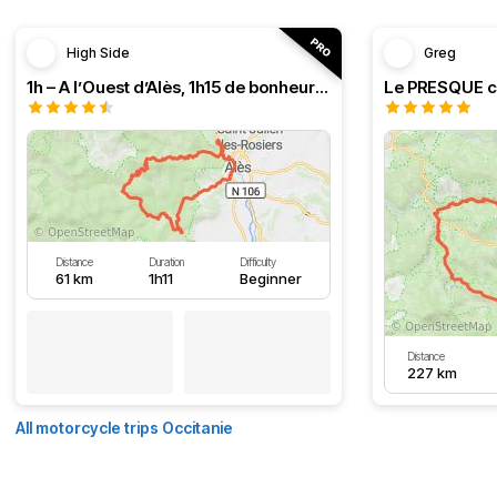
High Side
Greg
1h – A l’Ouest d’Alès, 1h15 de bonheur (HSRF23)
Distance
Duration
Difficulty
61 km
1h11
Beginner
Distance
227 km
All motorcycle trips Occitanie