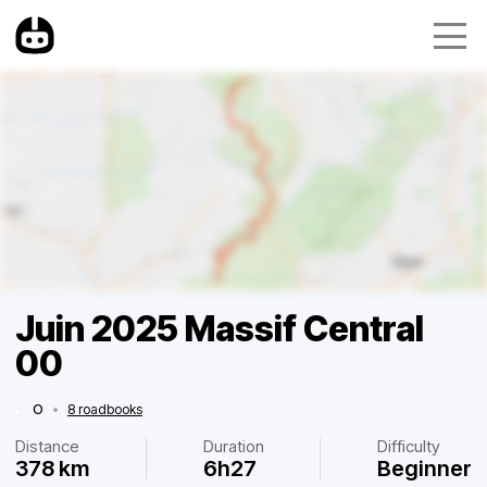
Juin 2025 Massif Central
00
O
•
8 roadbooks
Distance
Duration
Difficulty
378 km
6h27
Beginner