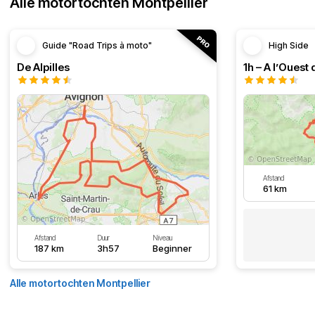
Alle motortochten Montpellier
Guide "Road Trips à moto"
High Side
De Alpilles
Afstand
61 km
Afstand
Duur
Niveau
187 km
3h57
Beginner
Alle motortochten Montpellier