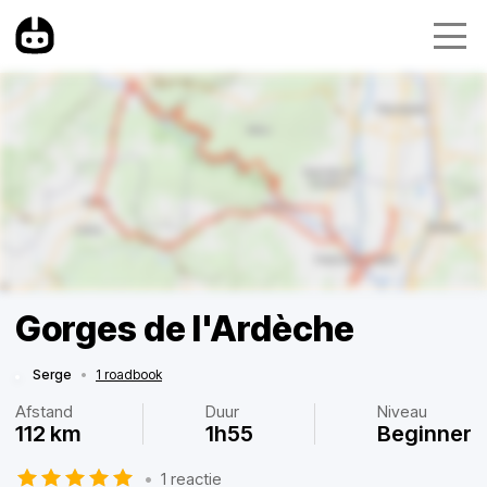
Gorges de l'Ardèche
Serge
•
1 roadbook
Afstand
Duur
Niveau
112 km
1h55
Beginner
•
1 reactie