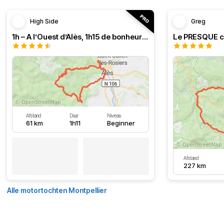
High Side
Greg
1h – A l’Ouest d’Alès, 1h15 de bonheur (HSRF23)
Afstand
Duur
Niveau
61 km
1h11
Beginner
Afstand
227 km
Alle motortochten Montpellier