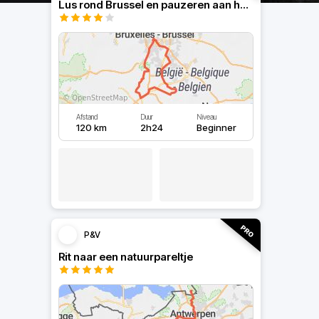
Lus rond Brussel en pauzeren aan het water
Afstand
Duur
Niveau
120 km
2h24
Beginner
P&V
Rit naar een natuurpareltje