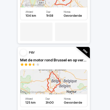
Afstand
Duur
Niveau
104 km
1h58
Gevorderde
P&V
Met de motor rond Brussel en op verkenning in Wallonië
Afstand
Duur
Niveau
125 km
3h00
Gevorderde