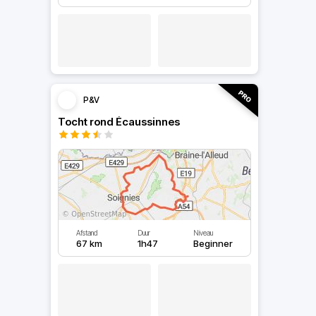
P&V
Tocht rond Écaussinnes
Afstand
Duur
Niveau
67 km
1h47
Beginner