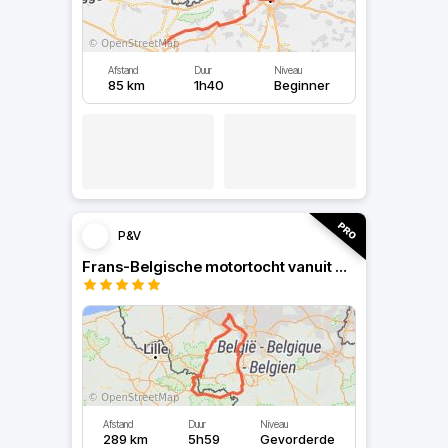
Afstand
Duur
Niveau
85 km
1h40
Beginner
P&V
Frans-Belgische motortocht vanuit Brussel
Afstand
Duur
Niveau
289 km
5h59
Gevorderde