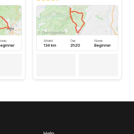
iveau
Afstand
Duur
Niveau
eginner
134 km
2h20
Beginner
Help