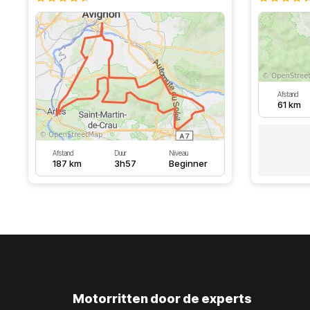
Afstand
61 km
Afstand
Duur
Niveau
187 km
3h57
Beginner
Motorritten door de experts