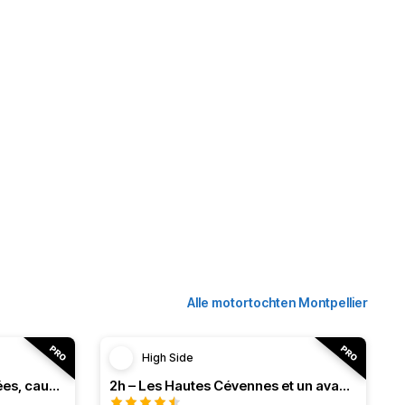
Alle motortochten Montpellier
High Side
3h – Virée intense entre vallées, causses et monts (HSRF24)
2h – Les Hautes Cévennes et un avant-goût d'Ardèche (HSRF24)