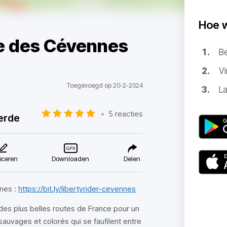
Hoe 
e des Cévennes
B
Vi
Toegevoegd op 20-2-2024
La
•
5 reacties
erde
iceren
Downloaden
Delen
nnes :
https://bit.ly/libertyrider-cevennes
des plus belles routes de France pour un
sauvages et colorés qui se faufilent entre