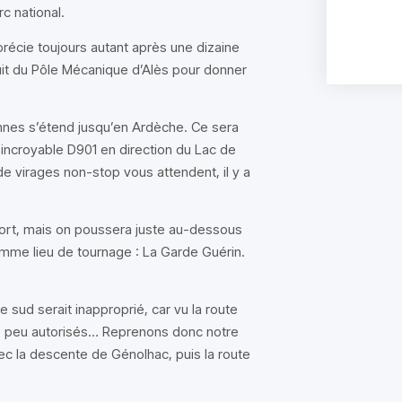
c national.
précie toujours autant après une dizaine
cuit du Pôle Mécanique d’Alès pour donner
nnes s’étend jusqu’en Ardèche. Ce sera
l’incroyable D901 en direction du Lac de
de virages non-stop vous attendent, il y a
fort, mais on poussera juste au-dessous
comme lieu de tournage : La Garde Guérin.
e sud serait inapproprié, car vu la route
rts peu autorisés… Reprenons donc notre
ec la descente de Génolhac, puis la route