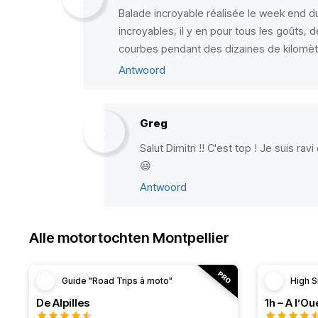
Balade incroyable réalisée le week end du
incroyables, il y en pour tous les goûts,
courbes pendant des dizaines de kilomètre
Antwoord
Greg
Salut Dimitri !! C'est top ! Je suis ra
😃
Antwoord
Alle motortochten Montpellier
Guide "Road Trips à moto"
High S
De Alpilles