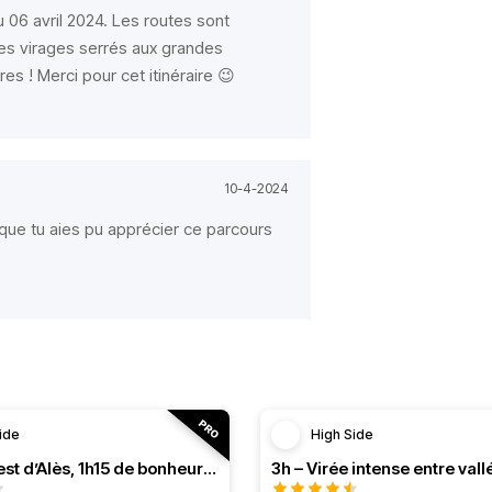
 06 avril 2024. Les routes sont
 des virages serrés aux grandes
s ! Merci pour cet itinéraire 😉
10-4-2024
vi que tu aies pu apprécier ce parcours
ide
High Side
1h – A l’Ouest d’Alès, 1h15 de bonheur (HSRF23)