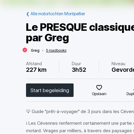
❮
Alle motortochten Montpellier
Le PRESQUE classiqu
par Greg
Greg
•
5 roadbooks
Afstand
Duur
Niveau
227 km
3h52
Gevord
Start begeleiding
Opslaan
Dupl
💡 Guide "prêt-à-voyager" de 3 jours dans les Céve
ℹ️ Les Cévennes renferment certainement une partie 
motard. Virages par milliers, à travers des paysages 