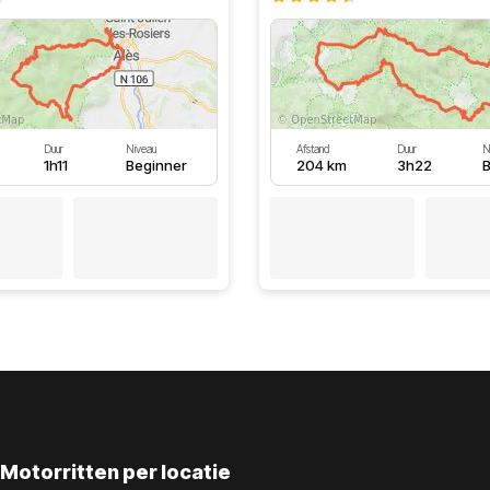
Duur
Niveau
Afstand
Duur
N
1h11
Beginner
204 km
3h22
B
Motorritten per locatie