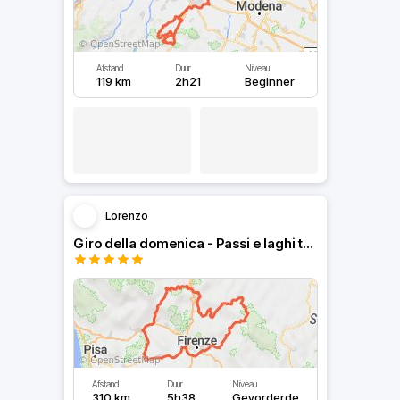
Afstand
Duur
Niveau
119 km
2h21
Beginner
Lorenzo
Giro della domenica - Passi e laghi tosco emiliani
Afstand
Duur
Niveau
310 km
5h38
Gevorderde