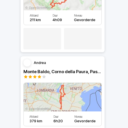
Afstand
Duur
Niveau
211 km
4h09
Gevorderde
Andrea
Monte Baldo, Corno della Paura, Passo Fittanze
Afstand
Duur
Niveau
379 km
6h20
Gevorderde