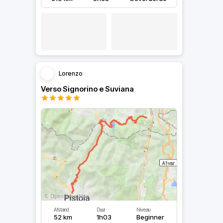
Lorenzo
Verso Signorino e Suviana
Afstand
Duur
Niveau
52 km
1h03
Beginner