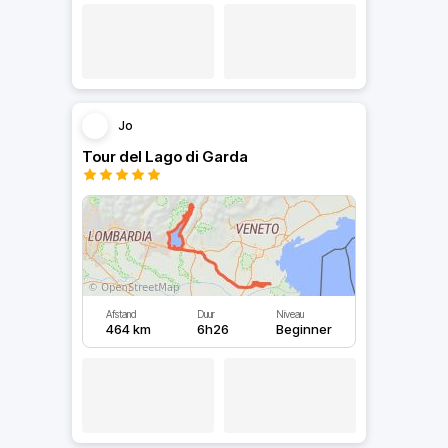
Jo
Tour del Lago di Garda
Afstand
Duur
Niveau
464 km
6h26
Beginner