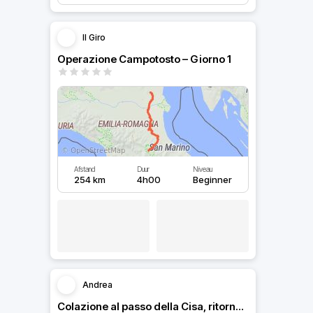
Il Giro
Operazione Campotosto – Giorno 1
Afstand
Duur
Niveau
254 km
4h00
Beginner
Andrea
Colazione al passo della Cisa, ritorno per passo del Cirone.