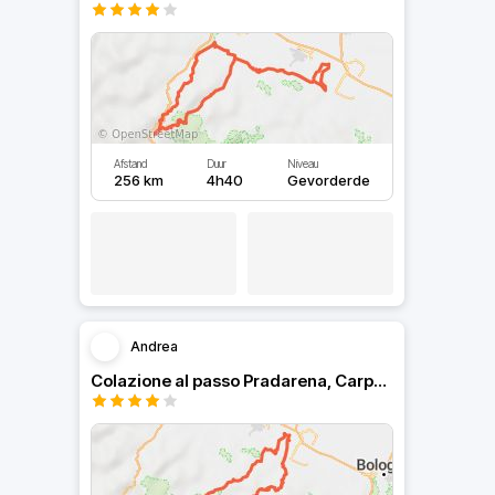
Afstand
Duur
Niveau
256 km
4h40
Gevorderde
Andrea
Colazione al passo Pradarena, Carpe Diem.