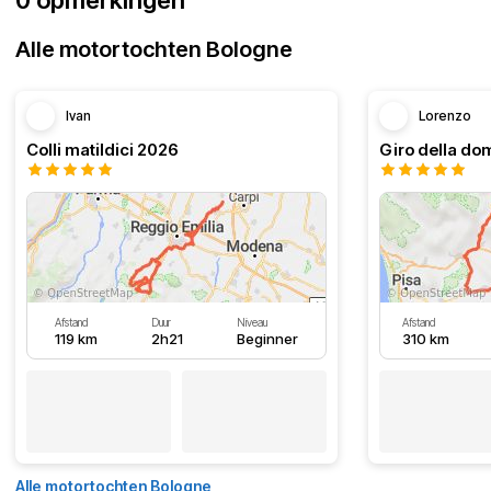
0 opmerkingen
Alle motortochten Bologne
Ivan
Lorenzo
Colli matildici 2026
Afstand
Duur
Niveau
Afstand
119 km
2h21
Beginner
310 km
Alle motortochten Bologne