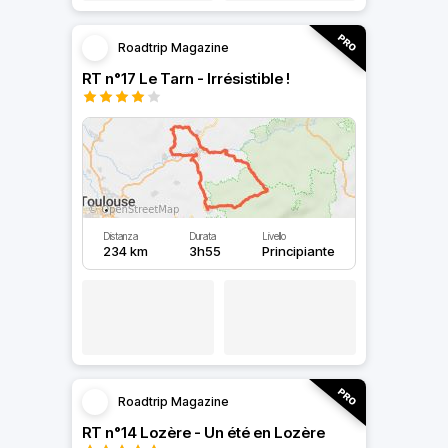
Roadtrip Magazine
RT n°17 Le Tarn - Irrésistible !
Distanza
Durata
Livello
234 km
3h55
Principiante
Roadtrip Magazine
RT n°14 Lozère - Un été en Lozère