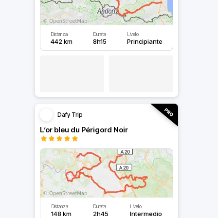
Distanza
Durata
Livello
442 km
8h15
Principiante
Dafy Trip
L’or bleu du Périgord Noir
Distanza
Durata
Livello
148 km
2h45
Intermedio