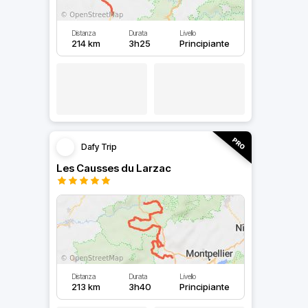
Distanza
Durata
Livello
214 km
3h25
Principiante
Dafy Trip
Les Causses du Larzac
Distanza
Durata
Livello
213 km
3h40
Principiante