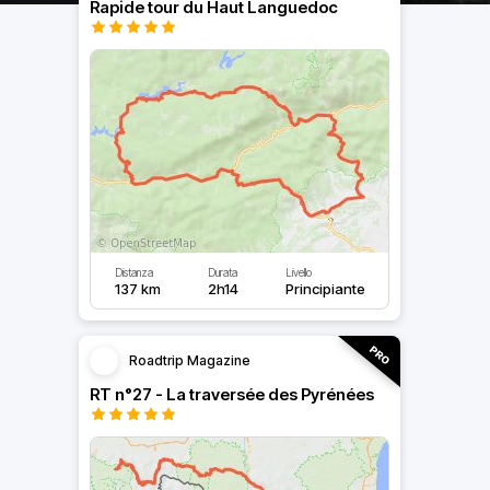
Rapide tour du Haut Languedoc
Distanza
Durata
Livello
137 km
2h14
Principiante
Roadtrip Magazine
RT n°27 - La traversée des Pyrénées