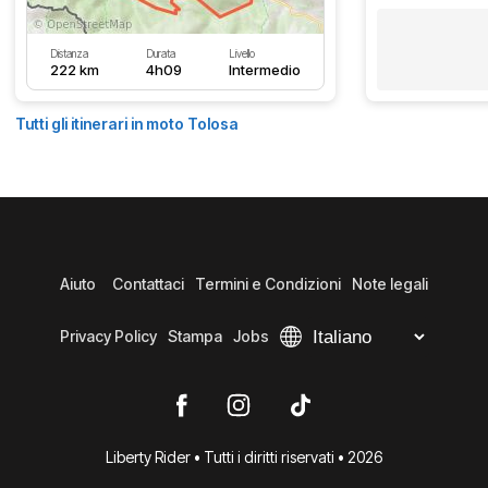
Distanza
Durata
Livello
222 km
4h09
Intermedio
Tutti gli itinerari in moto Tolosa
Aiuto
Contattaci
Termini e Condizioni
Note legali
Privacy Policy
Stampa
Jobs
Liberty Rider • Tutti i diritti riservati • 2026