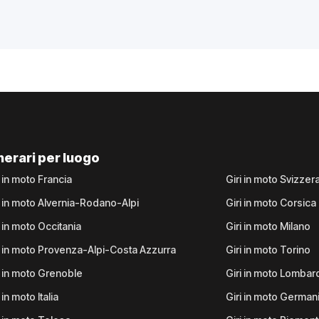
inerari per luogo
i in moto Francia
Giri in moto Svizzer
i in moto Alvernia-Rodano-Alpi
Giri in moto Corsica
i in moto Occitania
Giri in moto Milano
i in moto Provenza-Alpi-Costa Azzurra
Giri in moto Torino
i in moto Grenoble
Giri in moto Lombar
 in moto Italia
Giri in moto German