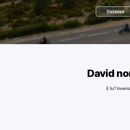
Distanza
David no
E tu? Inseri