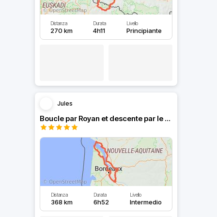
Distanza
Durata
Livello
270 km
4h11
Principiante
Jules
Boucle par Royan et descente par le Médoc
Distanza
Durata
Livello
368 km
6h52
Intermedio