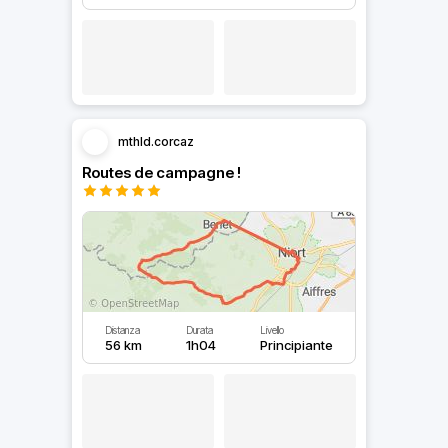
mthld.corcaz
Routes de campagne !
Distanza
Durata
Livello
56 km
1h04
Principiante