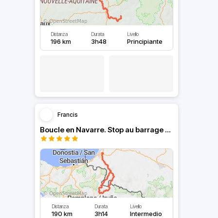
Distanza
Durata
Livello
196 km
3h48
Principiante
Francis
Boucle en Navarre. Stop au barrage d’Eugi.
Distanza
Durata
Livello
190 km
3h14
Intermedio