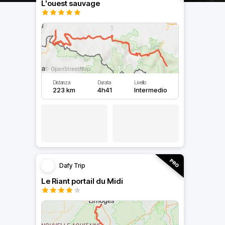
L'ouest sauvage
Distanza
Durata
Livello
223 km
4h41
Intermedio
Dafy Trip
Le Riant portail du Midi