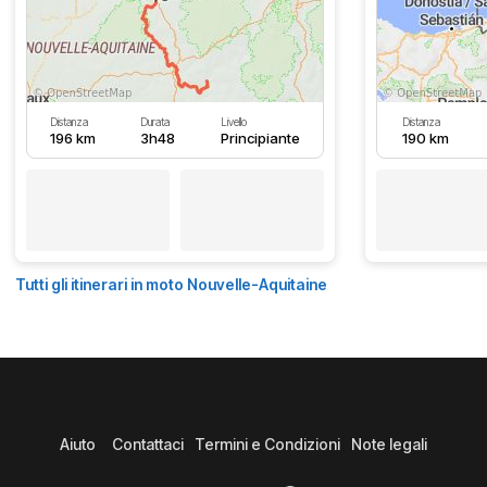
Distanza
Durata
Livello
Distanza
196 km
3h48
Principiante
190 km
Tutti gli itinerari in moto Nouvelle-Aquitaine
Aiuto
Contattaci
Termini e Condizioni
Note legali