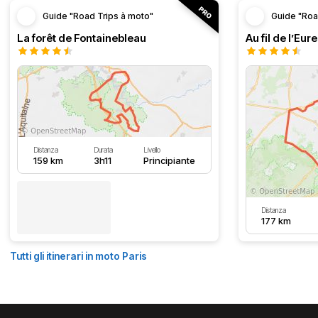
Guide "Road Trips à moto"
Guide "Roa
La forêt de Fontainebleau
Au fil de l’Eure
Distanza
Durata
Livello
159 km
3h11
Principiante
Distanza
177 km
Tutti gli itinerari in moto Paris