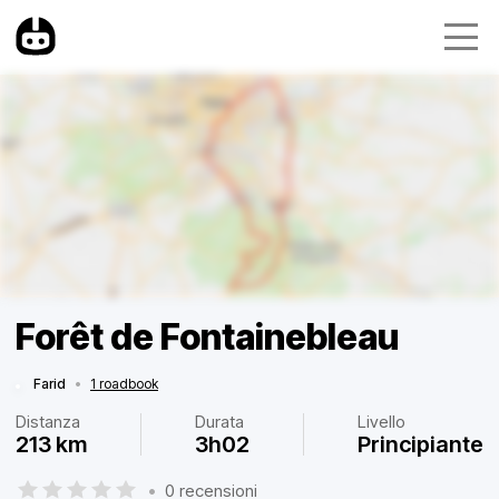
Forêt de Fontainebleau
Farid
•
1 roadbook
Distanza
Durata
Livello
213 km
3h02
Principiante
•
0 recensioni