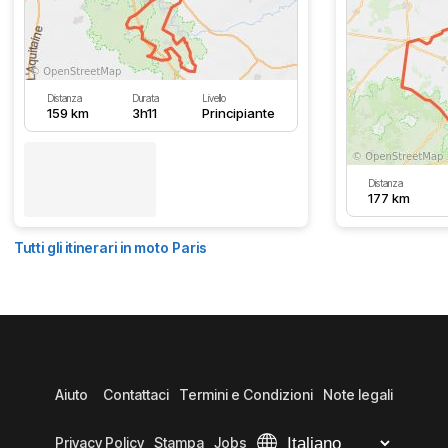
Distanza
Durata
Livello
159 km
3h11
Principiante
Distanza
177 km
Tutti gli itinerari in moto Paris
Aiuto
Contattaci
Termini e Condizioni
Note legali
Privacy Policy
Stampa
Jobs