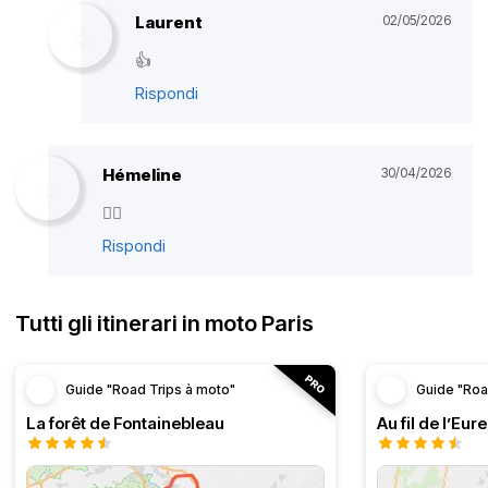
Laurent
02/05/2026
👍
Rispondi
Hémeline
30/04/2026
👍🏼
Rispondi
Tutti gli itinerari in moto Paris
Guide "Road Trips à moto"
Guide "Roa
La forêt de Fontainebleau
Au fil de l’Eure