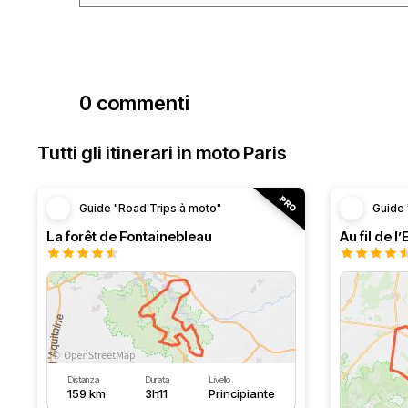
0 commenti
Tutti gli itinerari in moto Paris
Guide "Road Trips à moto"
Guide 
La forêt de Fontainebleau
Au fil de l
Distanza
Durata
Livello
159 km
3h11
Principiante