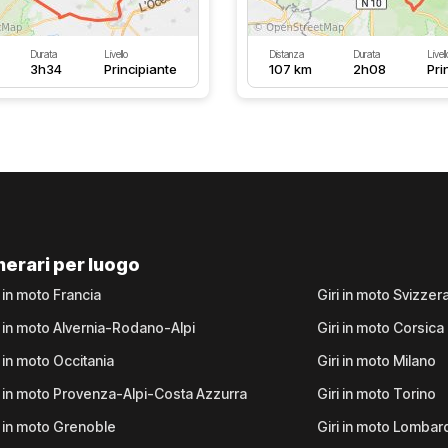
Durata
Livello
Distanza
Durata
Livell
3h34
Principiante
107 km
2h08
Pri
inerari per luogo
i in moto Francia
Giri in moto Svizzer
i in moto Alvernia-Rodano-Alpi
Giri in moto Corsica
i in moto Occitania
Giri in moto Milano
i in moto Provenza-Alpi-Costa Azzurra
Giri in moto Torino
i in moto Grenoble
Giri in moto Lombar