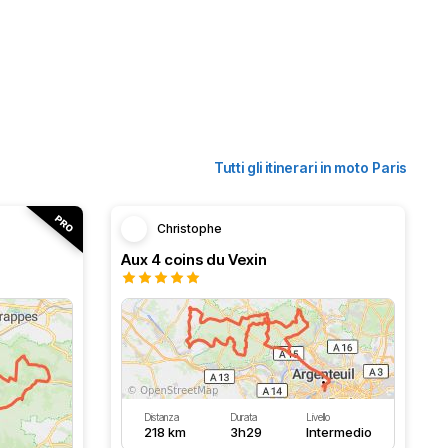
Tutti gli itinerari in moto Paris
Christophe
Aux 4 coins du Vexin
Distanza
Durata
Livello
218 km
3h29
Intermedio