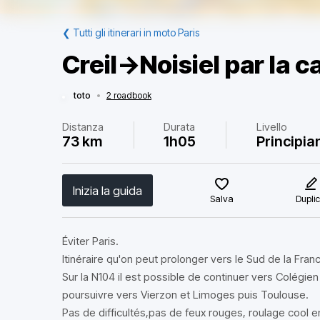
❮
Tutti gli itinerari in moto Paris
Creil->Noisiel par la
toto
•
2 roadbook
Distanza
Durata
Livello
73 km
1h05
Principia
Inizia la guida
Salva
Dupli
Éviter Paris.
Itinéraire qu'on peut prolonger vers le Sud de la Fra
Sur la N104 il est possible de continuer vers Colégie
poursuivre vers Vierzon et Limoges puis Toulouse.
Pas de difficultés,pas de feux rouges, roulage cool