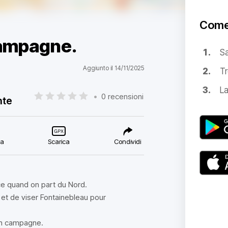
Come
 campagne.
S
Aggiunto il 14/11/2025
Tr
La
•
0 recensioni
nte
ca
Scarica
Condividi
nce quand on part du Nord.
n et de viser Fontainebleau pour
 en campagne.