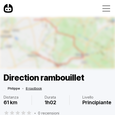
Direction rambouillet
Philippe
•
8 roadbook
Distanza
Durata
Livello
61 km
1h02
Principiante
•
0 recensioni