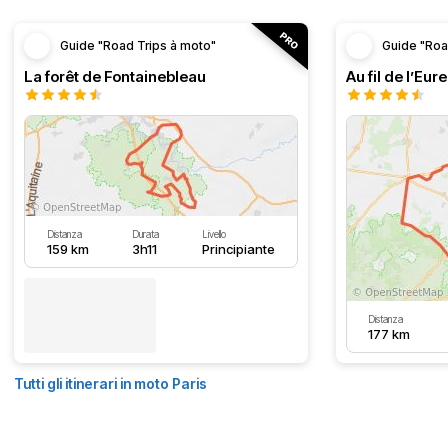
Guide "Road Trips à moto"
Guide "Roa
La forêt de Fontainebleau
Au fil de l’Eure
Distanza
Durata
Livello
159 km
3h11
Principiante
Distanza
177 km
Tutti gli itinerari in moto Paris