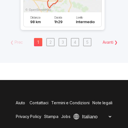
Distanza
Durata
Livello
98 km
1h29
Intermedio
❮
Prec
1
2
3
4
5
Avanti
❯
Aiuto
Contattaci
Termini e Condizioni
Note legali
Privacy Policy
Stampa
Jobs