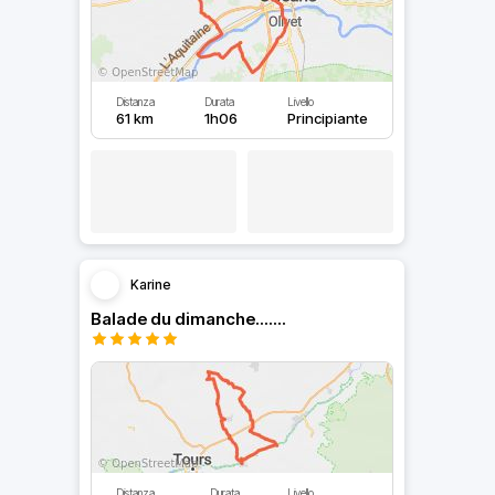
Distanza
Durata
Livello
61 km
1h06
Principiante
Karine
Balade du dimanche.......
Distanza
Durata
Livello