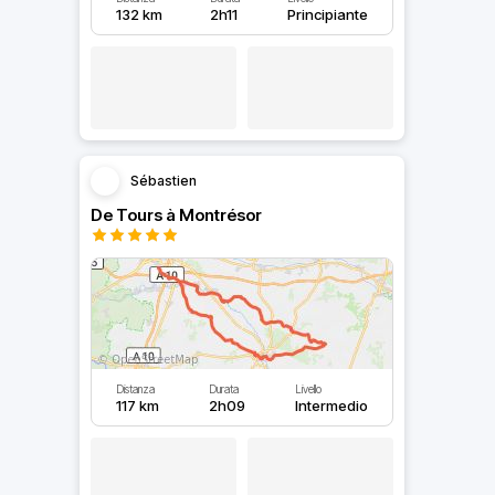
132 km
2h11
Principiante
Sébastien
De Tours à Montrésor
Distanza
Durata
Livello
117 km
2h09
Intermedio