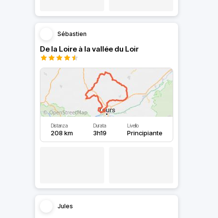
Sébastien
De la Loire à la vallée du Loir
Distanza
Durata
Livello
208 km
3h19
Principiante
Jules