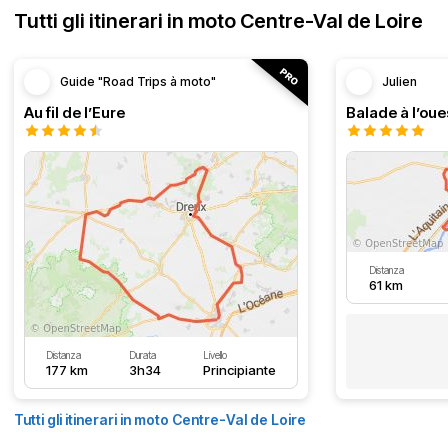
Tutti gli itinerari in moto Centre-Val de Loire
Guide "Road Trips à moto"
Julien
Au fil de l’Eure
Balade à l’oue
Distanza
61 km
Distanza
Durata
Livello
177 km
3h34
Principiante
Tutti gli itinerari in moto Centre-Val de Loire