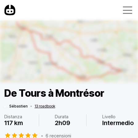
De Tours à Montrésor
Sébastien
•
13 roadbook
Distanza
Durata
Livello
117 km
2h09
Intermedio
•
6 recensioni