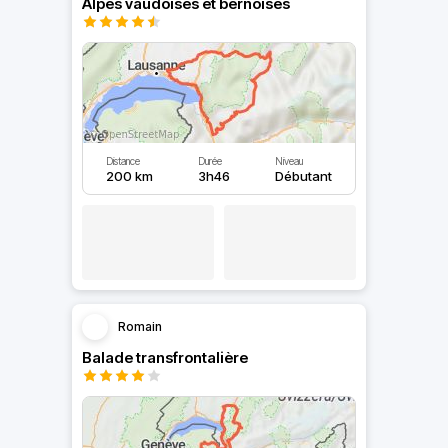
Alpes vaudoises et bernoises
Distance
Durée
Niveau
200 km
3h46
Débutant
Romain
Balade transfrontalière