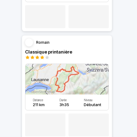
Romain
Classique printanière
Distance
Durée
Niveau
211 km
3h35
Débutant