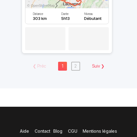
Distance
Durée
Niveau
303 km
5h13
Débutant
❮
Préc
1
2
Suiv
❯
Aide
Contact
Blog
CGU
Mentions légales