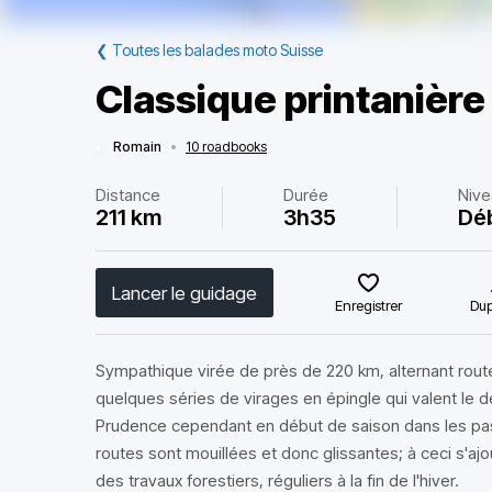
❮
Toutes les balades moto Suisse
Classique printanière
Romain
•
10 roadbooks
Distance
Durée
Niv
211 km
3h35
Dé
Lancer le guidage
Enregistrer
Dup
Sympathique virée de près de 220 km, alternant rou
quelques séries de virages en épingle qui valent le d
Prudence cependant en début de saison dans les pas
routes sont mouillées et donc glissantes; à ceci s'aj
des travaux forestiers, réguliers à la fin de l'hiver.