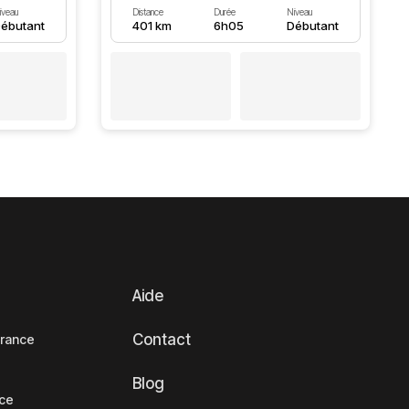
iveau
Distance
Durée
Niveau
ébutant
401 km
6h05
Débutant
Aide
Contact
France
Blog
nce