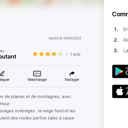
Comm
E
Ajouté le 19/04/2023
Re
La
eau
•
1 avis
butant
liquer
Télécharger
Partager
tes de plaines et de montagnes, avec
étour.
sages ombragés : la neige fond et les
outent des routes parfois sales à cause