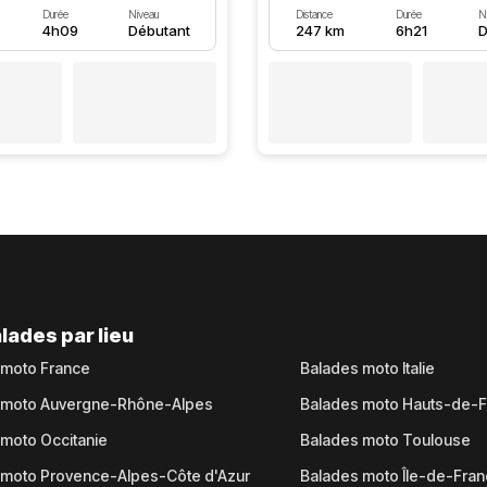
Durée
Niveau
Distance
Durée
N
4h09
Débutant
247 km
6h21
D
lades par lieu
 moto France
Balades moto Italie
 moto Auvergne-Rhône-Alpes
Balades moto Hauts-de-
moto Occitanie
Balades moto Toulouse
 moto Provence-Alpes-Côte d'Azur
Balades moto Île-de-Fra