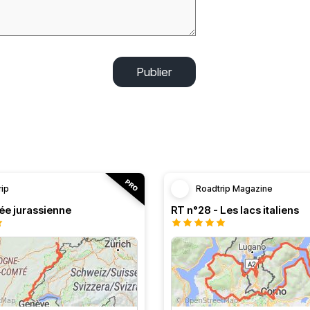
Publier
rip
Roadtrip Magazine
ée jurassienne
RT n°28 - Les lacs italiens