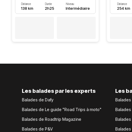
Distance
Durée
Niveau
Distance
138 km
2h25
Intermédiaire
254 km
Les balades par les experts
Les ba
Balades de Dafy
Balades
Balades de Le guide "Road Trips à moto"
Balades
Balades de Roadtrip Magazine
Balades 
Balades de P&V
Balades