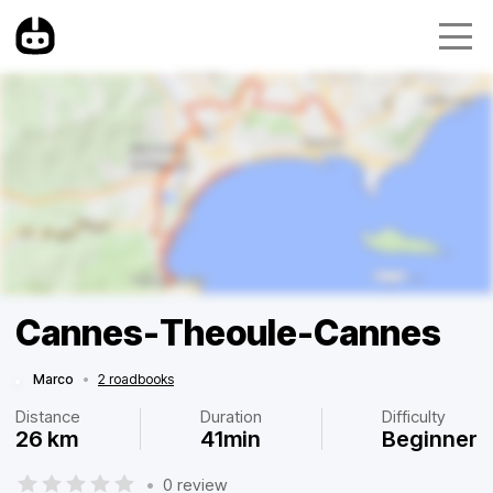
Cannes-Theoule-Cannes
Marco
•
2 roadbooks
Distance
Duration
Difficulty
26 km
41min
Beginner
•
0 review