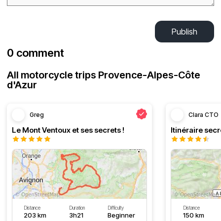
Publish
0 comment
All motorcycle trips Provence-Alpes-Côte
d'Azur
Greg
Clara CTO
Le Mont Ventoux et ses secrets !
Distance
Duration
Difficulty
Distance
203 km
3h21
Beginner
150 km