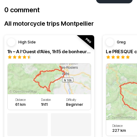
0 comment
All motorcycle trips Montpellier
High Side
Greg
1h – A l’Ouest d’Alès, 1h15 de bonheur (HSRF23)
Distance
Duration
Difficulty
61 km
1h11
Beginner
Distance
227 km