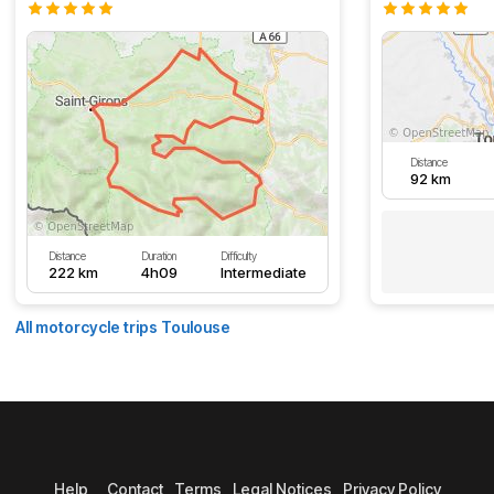
Distance
92 km
Distance
Duration
Difficulty
222 km
4h09
Intermediate
All motorcycle trips Toulouse
Help
Contact
Terms
Legal Notices
Privacy Policy