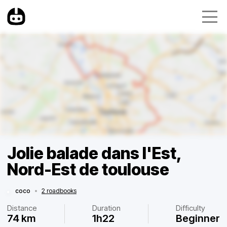
Jolie balade dans l'Est,
Nord-Est de toulouse
coco
•
2 roadbooks
Distance
Duration
Difficulty
74 km
1h22
Beginner