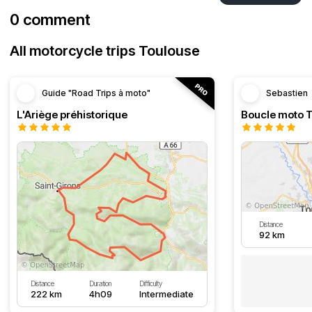
0 comment
All motorcycle trips Toulouse
Guide "Road Trips à moto"
Sebastien
L'Ariège préhistorique
Distance
92 km
Distance
Duration
Difficulty
222 km
4h09
Intermediate